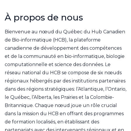
Contact Us
À propos de nous
CBH Alberta Node
Mailing Lists
Bienvenue au nœud du Québec du Hub Canadien
CBH British Columbia Node
Social Media
de Bio-informatique (HCB), la plateforme
canadienne de développement des compétences
et de la communauté en bio-informatique, biologie
computationnelle et science des données. Le
réseau national du HCB se compose de six nœuds
régionaux hébergés par des institutions partenaires
dans des régions stratégiques: l’Atlantique, l’Ontario,
le Québec, l’Alberta, les Prairies et la Colombie-
Britannique. Chaque nœud joue un rôle crucial
dans la mission du HCB en offrant des programmes
de formation localisés, en établissant des
partenariats avec des intervenants régionaux et en